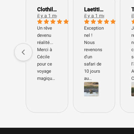
Clothilde P.
Laetitia C.
il y a 1 mois
il y a 1 mois
i
​Un rêve
Exception
J
devenu
nel !
réalité...
Nous
n
Merci à
revenons
c
Cécile
d'un
s
pour ce
safari de
l
voyage
10 jours
A
magique !
au
Son
Botswana
S
investiss
organisé
q
ement, sa
par Africa
e
bienveilla
Cœur
s
nce, ses
Safaris,
d
connaiss
et cette
l
ances sur
aventure
B