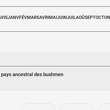
AVIS
JANV
FÉV
MARS
AVRI
MAI
JUIN
JUIL
AOÛ
SEPT
OCTO
N
e pays ancestral des bushmen