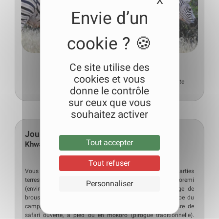
X
Masquer le
Ce site utilise des
cookies et vous
Lodge
Pension complète
donne le contrôle
sur ceux que vous
souhaitez activer
Jour 6
Tout accepter
Khwai
Tout refuser
Vous quittez Savuti en avion-taxi pour rejoindre les parties
terrestres du Delta de l’Okavango : la région de Khwai-Moremi
Personnaliser
(environ 40 minutes de vol). Sur la piste d’atterrissage de
brousse, vous êtes accueillis et pris en charge par l’équipe du
camp/lodge. Installation puis première activité en voiture de
safari ouverte, à pied ou en mokoro (pirogue traditionnelle).