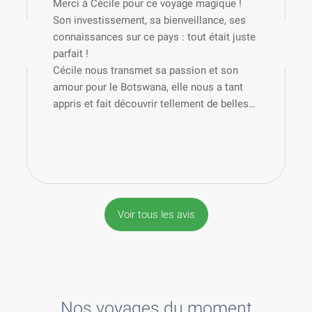
Merci à Cécile pour ce voyage magique !
Son investissement, sa bienveillance, ses
connaissances sur ce pays : tout était juste
parfait !
Cécile nous transmet sa passion et son
amour pour le Botswana, elle nous a tant
appris et fait découvrir tellement de belles
choses !
Je recommande les yeux fermés cette
agence si vous souhaitez vivre un voyage
authentique et naturel !
De plus, il y a aussi une équipe et des
guides juste exceptionnels !
Voir tous les avis
Merci encore, je reviens les étoiles plein les
yeux 🤩
Nos
voyages
du moment