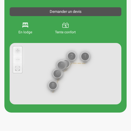
Demander un devis
En lodge
Tente confort
+
2
1
−
3
5
4
7
6
8