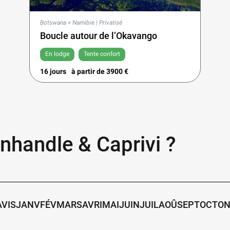
Botswana > Namibie | Privatisé
Boucle autour de l’Okavango
En lodge
Tente confort
16 jours
à partir de
3900
€
nhandle & Caprivi ?
AVIS
JANV
FÉV
MARS
AVRI
MAI
JUIN
JUIL
AOÛ
SEPT
OCTO
N