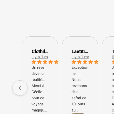
Clothilde P.
Laetitia C.
il y a 1 mois
il y a 1 mois
i
​Un rêve
Exception
J
devenu
nel !
réalité...
Nous
n
Merci à
revenons
c
Cécile
d'un
s
pour ce
safari de
l
voyage
10 jours
A
magique !
au