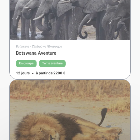
Botswana > Zimbabwe | En groupe
Botswana Aventure
En groupe
Tente aventure
12 jours
à partir de
2200
€