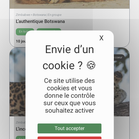
Zimbabwe > Botswana | En groupe
L’authentique Botswana
En lodge
Tente confort
X
Masquer le
10 jours
à partir de
3800
€
Coup de coeur
Ce site utilise des
cookies et vous
donne le contrôle
sur ceux que vous
souhaitez activer
Zimbabwe > Botswana | Privatisé
Tout accepter
L’incontournable Botswana