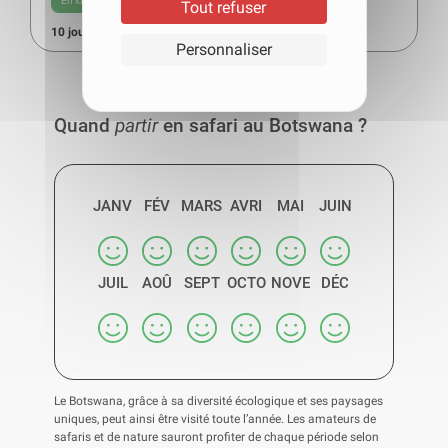
En lodge
Tente confort
Tout refuser
10 jours
à partir de
3800
€
Personnaliser
Quand
partir
en safari au Botswana ?
JANV
FÉV
MARS
AVRI
MAI
JUIN
JUIL
AOÛ
SEPT
OCTO
NOVE
DÉC
Le Botswana, grâce à sa diversité écologique et ses paysages
uniques, peut ainsi être visité toute l’année. Les amateurs de
safaris et de nature sauront profiter de chaque période selon