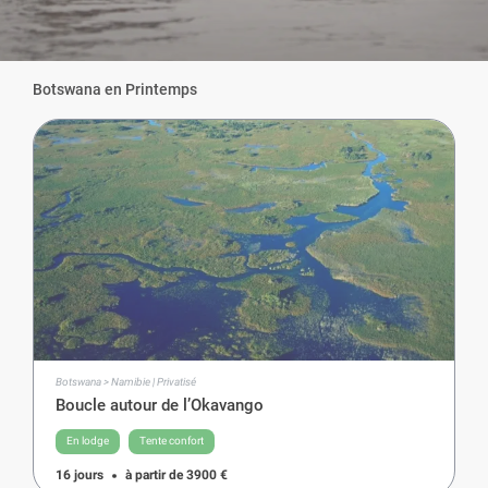
Botswana en Printemps
Botswana > Namibie | Privatisé
Boucle autour de l’Okavango
En lodge
Tente confort
16 jours
à partir de
3900
€