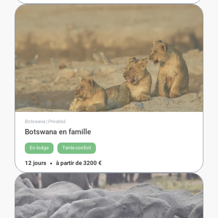
Botswana | Privatisé
Botswana en famille
En lodge
Tente confort
12 jours
à partir de
3200
€