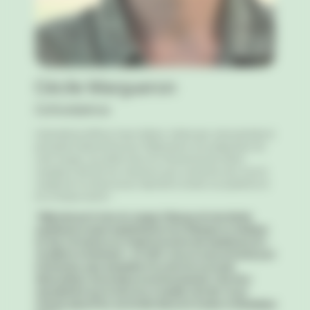
Cécile Margueron
Cofondatrice
Cofondatrice d’Africa Coeur Safaris. Cécile sera votre première et
principale interlocutrice pour l’élaboration et la préparation de
votre voyage. Aux petits soins et à l’écoute de ses clients
voyageurs, elle fait son maximum pour construire avec vous le
voyage de vos rêves et pour répondre à toutes vos questions et
en un temps record !
“Déjà prise par le virus du voyage à l’époque de mes études
supérieures et ayant expérimenté la vie à l’étranger en Amérique
du Sud, j’ai toujours eu à l’esprit de revivre des expériences de «
vie ailleurs et autrement ». En 2007, j’ai eu le coup de foudre pour
le Botswana, pays exemplaire d’un point de vue social,
démocratique, économique et environnemental. C’est donc
naturellement que le choix de s’y installer s’est fait. Ce qui
m’anime aujourd’hui, est de faire découvrir et aimer ce fantastique