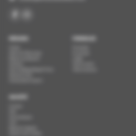
RÉGIONS
FORMULES
Chobe
Privatisés
Delta de l’Okavango
En groupe
Réserve de Moremi
Lodge
Kalahari
Tente confort
Nxai & Makgadikgadi Pans
Tente aventure
National Park
Panhandle & Caprivi
SOCIÉTÉ
Contact
FAQ
Info pratiques
CGV
Mentions légales
Gestion des cookies