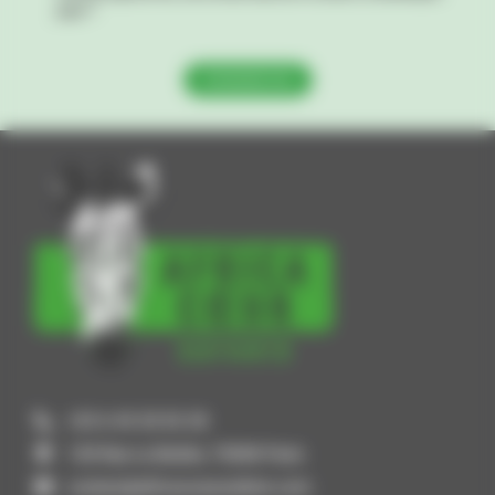
pays !”
Contactez moi
+33 6 45 20 02 28
128 Rue La Boétie, 75008 Paris
contact@africacoeursafaris.com