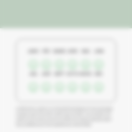
JANV
FÉV
MARS
AVRI
MAI
JUIN
JUIL
AOÛ
SEPT
OCTO
NOVE
DÉC
Le Botswana, grâce à sa diversité écologique et ses paysages
uniques, peut ainsi être visité toute l’année. Les amateurs de
safaris et de nature sauront profiter de chaque période selon
leurs préférences et les expériences recherchées.