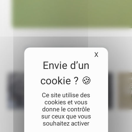
Nos
voyages
du moment
X
Masquer le
BOTSWANA
EN GROUPE
TENTE AVENTURE
ZIM
Botswana Aventure
L
12 jours
À partir de 2200 €
10 
Ce site utilise des
cookies et vous
donne le contrôle
sur ceux que vous
souhaitez activer
Voir tous les circuits (Botswana)